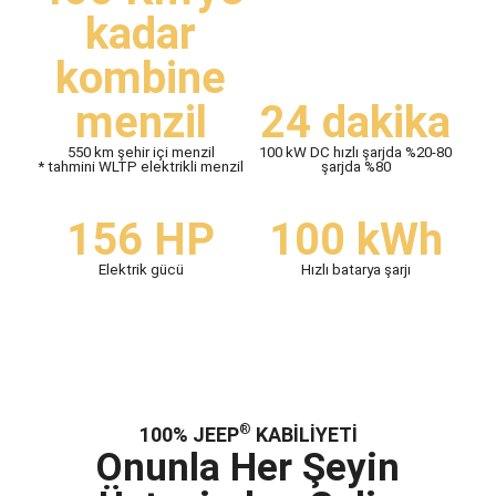
kadar
kombine
menzil
24 dakika
550 km şehir içi menzil
100 kW DC hızlı şarjda %20-80
* tahmini WLTP elektrikli menzil​
şarjda %80
156 HP
100 kWh
Elektrik gücü
Hızlı batarya şarjı
®
100% JEEP
KABİLİYETİ
Onunla Her Şeyin