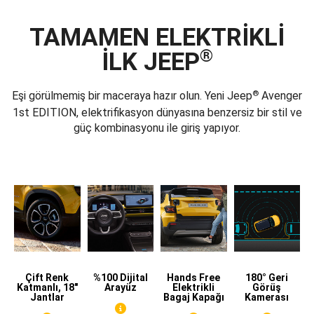
TAMAMEN ELEKTRİKLİ
®
İLK JEEP
®
Eşi görülmemiş bir maceraya hazır olun. Yeni Jeep
Avenger
1st EDITION, elektrifikasyon dünyasına benzersiz bir stil ve
güç kombinasyonu ile giriş yapıyor.
Çift Renk
%100 Dijital
Hands Free
180° Geri
Katmanlı, 18"
Arayüz
Elektrikli
Görüş
Jantlar
Bagaj Kapağı
Kamerası