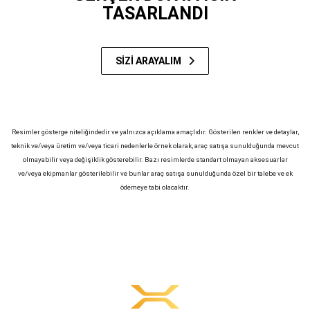
TASARLANDI
SİZİ ARAYALIM
Resimler gösterge niteliğindedir ve yalnızca açıklama amaçlıdır. Gösterilen renkler ve detaylar,
teknik ve/veya üretim ve/veya ticari nedenlerle örnek olarak, araç satışa sunulduğunda mevcut
olmayabilir veya değişiklik gösterebilir. Bazı resimlerde standart olmayan aksesuarlar
ve/veya ekipmanlar gösterilebilir ve bunlar araç satışa sunulduğunda özel bir talebe ve ek
ödemeye tabi olacaktır.