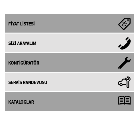
FİYAT LİSTESİ
SİZİ ARAYALIM
KONFİGÜRATÖR
SERVİS RANDEVUSU
KATALOGLAR