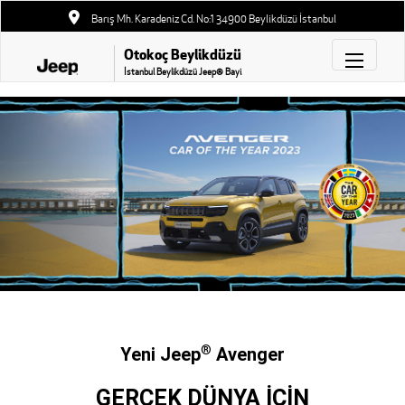
Barış Mh. Karadeniz Cd. No:1 34900 Beylikdüzü İstanbul
Otokoç Beylikdüzü
İstanbul Beylikdüzü Jeep® Bayi
®
Yeni Jeep
Avenger
GERÇEK DÜNYA İCİN