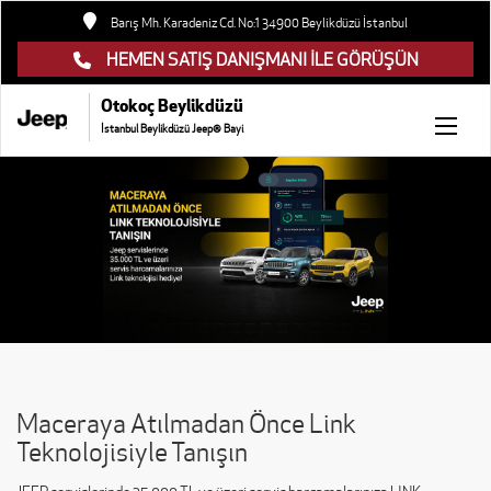
Barış Mh. Karadeniz Cd. No:1 34900 Beylikdüzü İstanbul
HEMEN SATIŞ DANIŞMANI İLE GÖRÜŞÜN
Otokoç Beylikdüzü
İstanbul Beylikdüzü Jeep® Bayi
Maceraya Atılmadan Önce Link
Teknolojisiyle Tanışın