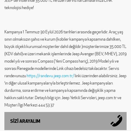
JEEP servislerinde 35.000 TL ve üzeri servis harcamalarınıza LINK
teknolojisi hediye!
Kampanya 1 Temmuz-30 Eylül 2026 tarihleri arasında geçerlidir. Araç yaş
sınırı olmaksızın şahıs ve kurum (kobiler kampanya kapsamına dahilken,
büyük ölçekli kurumsal müşteriler dahil değildir.)müşterilerimize 35.000 TL
(KDV dahil)ve üzeri mekanik işlemlerinde Jeep Avenger (BEV, MHEV), 2019
model yılı ve sonrası Compass (Yeni Compass hariç), 2019 Model yılı ve
sonrası Renegade modellerinde Link cihazı bedelsiz takılacaktır. Servis
randevunuzu
https://randevu.jeep.com.tr/
linki üzerinden alabilirsiniz. Jeep
‘in diğer ulusal kampanyalarıyla birleştirilemez . Jeep kampanyaları
durdurma, sona erdirme ve kampanya kapsamında değişiklik yapma
hakkını saklı tutar. Detaylı bilgi için: Jeep Yetkili Servisleri, jeep.com.tr ve
Müşteri İlgi Merkezi 444 53 37
SİZİ ARAYALIM