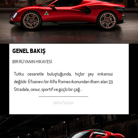
GENEL BAKIŞ
BİR RÜYANIN HİKAYESİ
Tutku cesaretle buluştuğunda, hiçbir şey imkansız
değildir. Efsanevi bir Alfa Romeo ikonundan ilham alan 33
Stradale, cesur, sportif ve güçlü bir çağ
...
daha fazlası