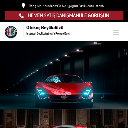
Barış Mh. Karadeniz Cd. No:1 34900 Beylikdüzü İstanbul
HEMEN SATIŞ DANIŞMANI İLE GÖRÜŞÜN
Otokoç Beylikdüzü
İstanbul Beylikdüzü Alfa Romeo Bayi