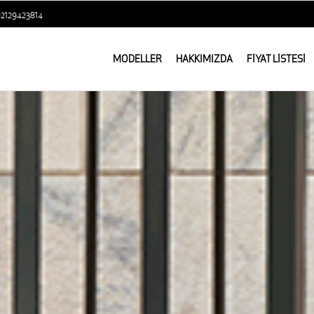
02129423814
MODELLER
HAKKIMIZDA
FİYAT LİSTESİ