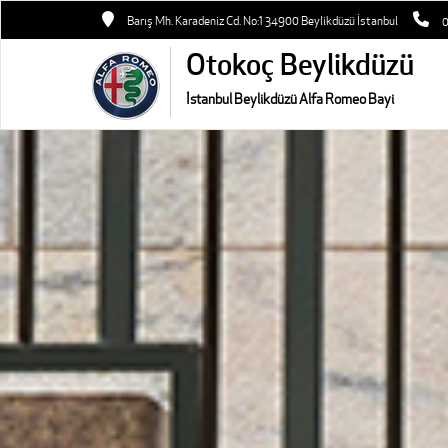
Barış Mh. Karadeniz Cd. No:1 34900 Beylikdüzü İstanbul
Otokoç Beylikdüzü
İstanbul Beylikdüzü Alfa Romeo Bayi