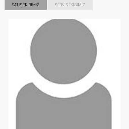
SATIŞ EKİBİMİZ
SERVİS EKİBİMİZ