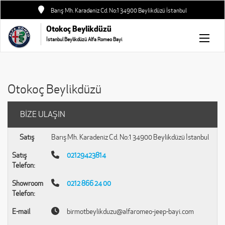
Barış Mh. Karadeniz Cd. No:1 34900 Beylikdüzü İstanbul
Otokoç Beylikdüzü
İstanbul Beylikdüzü Alfa Romeo Bayi
Otokoç Beylikdüzü
BİZE ULAŞIN
Satış
Barış Mh. Karadeniz Cd. No:1 34900 Beylikdüzü İstanbul
Satış
02129423814
Telefon:
Showroom
0212 866 24 00
Telefon:
E-mail
birmotbeylikduzu@alfaromeo-jeep-bayi.com